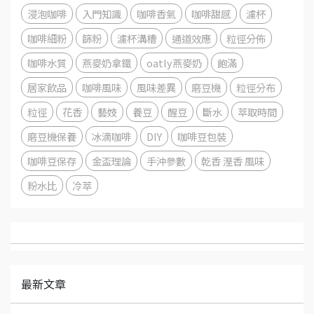
浸泡咖啡
入門知識
咖啡香氣
咖啡甜感
濾杯
咖啡細粉
篩粉
濾杯溝槽
通道效應
粒徑分佈
咖啡水質
燕麥奶拿鐵
oatly燕麥奶
飽滿
居家飲品
咖啡風味
風味差異
磨豆機
粒徑分布
粒徑
花香
藝妓
養豆
醒豆
斷水
萃取時間
磨豆機保養
冰滴咖啡
DIY
咖啡豆包裝
咖啡豆保存
金盃理論
手沖參數
乾香 溼香 風味
粉水比
冷萃
最新文章