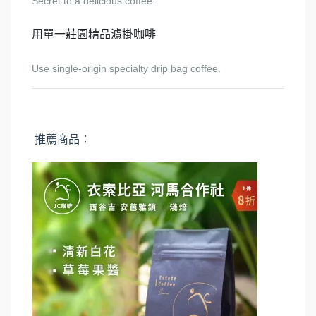
Secret to a delicious coffee:
用單一莊園精品濾掛咖啡
Use single-origin specialty drip bag coffee.
推薦商品：