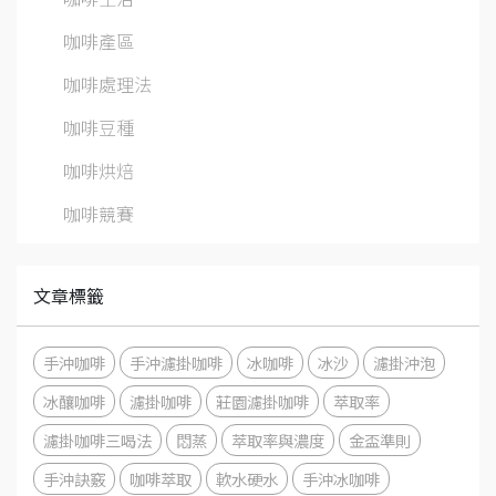
咖啡產區
咖啡處理法
咖啡豆種
咖啡烘焙
咖啡競賽
文章標籤
手沖咖啡
手沖濾掛咖啡
冰咖啡
冰沙
濾掛沖泡
冰釀咖啡
濾掛咖啡
莊園濾掛咖啡
萃取率
濾掛咖啡三喝法
悶蒸
萃取率與濃度
金盃準則
手沖訣竅
咖啡萃取
軟水硬水
手沖冰咖啡