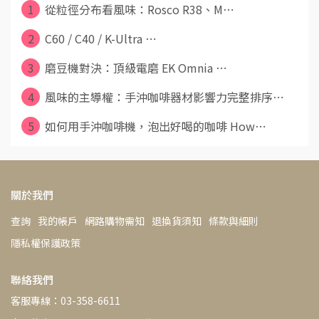
1
從粒徑分布看風味：Rosco R38、M⋯
2
C60 / C40 / K-Ultra ⋯
3
磨豆機對決：頂級電磨 EK Omnia ⋯
4
風味的主導權：手沖咖啡器材影響力完整排序⋯
5
如何用手沖咖啡機，泡出好喝的咖啡 How⋯
關於我們
查詢
我的帳戶
網路購物需知
退換貨須知
條款與細則
隱私權保護政策
聯絡我們
客服專線：03-358-6611