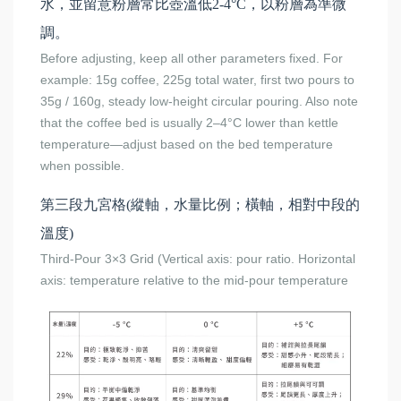
水，並留意粉層常比壺溫低2-4°C，以粉層為準微
調。
Before adjusting, keep all other parameters fixed. For
example: 15g coffee, 225g total water, first two pours to
35g / 160g, steady low-height circular pouring. Also note
that the coffee bed is usually 2–4°C lower than kettle
temperature—adjust based on the bed temperature
when possible.
第三段九宮格(縱軸，水量比例；橫軸，相對中段的
溫度)
Third-Pour 3×3 Grid (Vertical axis: pour ratio. Horizontal
axis: temperature relative to the mid-pour temperature