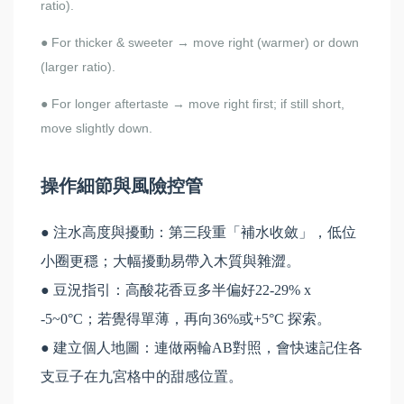
ratio).
For thicker & sweeter → move right (warmer) or down
●
(larger ratio).
For longer aftertaste → move right first; if still short,
●
move slightly down.
操作細節與風險控管
● 注水高度與擾動：第三段重「補水收斂」，低位
小圈更穩；大幅擾動易帶入木質與雜澀。
● 豆況指引：高酸花香豆多半偏好22-29% x
-5~0°C；若覺得單薄，再向36%或+5°C 探索。
● 建立個人地圖：連做兩輪AB對照，會快速記住各
支豆子在九宮格中的甜感位置。​​​​​​​