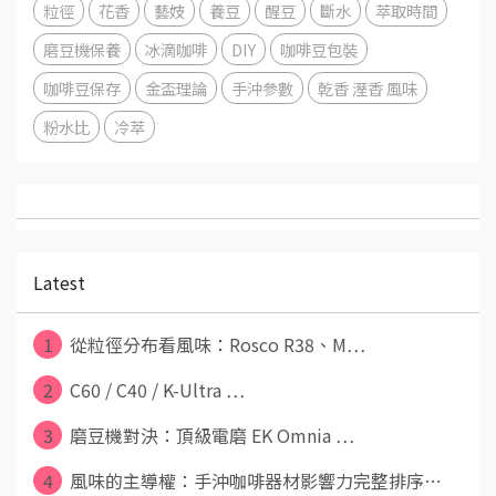
粒徑
花香
藝妓
養豆
醒豆
斷水
萃取時間
磨豆機保養
冰滴咖啡
DIY
咖啡豆包裝
咖啡豆保存
金盃理論
手沖參數
乾香 溼香 風味
粉水比
冷萃
Latest
1
從粒徑分布看風味：Rosco R38、M⋯
2
C60 / C40 / K-Ultra ⋯
3
磨豆機對決：頂級電磨 EK Omnia ⋯
4
風味的主導權：手沖咖啡器材影響力完整排序⋯