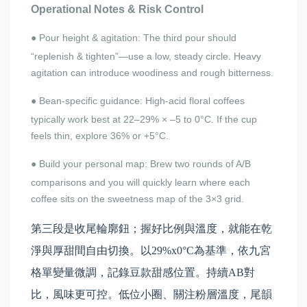
Operational Notes & Risk Control
Pour height & agitation: The third pour should
●
“replenish & tighten”—use a low, steady circle. Heavy
agitation can introduce woodiness and rough bitterness.
Bean-specific guidance: High-acid floral coffees
●
typically work best at 22–29% × –5 to 0°C. If the cup
feels thin, explore 36% or +5°C.
Build your personal map: Brew two rounds of A/B
●
comparisons and you will quickly learn where each
coffee sits on the sweetness map of the 3×3 grid.
第三段是收尾輪廓鈕；握好比例與溫度，就能在乾
淨與厚甜間自由切換。以29%x0°C為基準，依九宮
格單變量微調，記錄豆款甜感位置。持續AB對
比，風味更可控。低位小圈、關注粉層溫度，尾韻