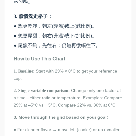
vs 36%。
3. 照情況走格子：
● 想更乾淨，朝左(降溫)或上(減比例)。
● 想更厚甜，朝右(升溫)或下(加比例)。
● 尾韻不夠，先往右；仍短再微幅往下。
How to Use This Chart
Start with 29% × 0°C to get your reference
1. Baseline:
cup.
Change only one factor at
2. Single-variable comparison:
a time—either ratio or temperature. Examples: Compare
29% at –5°C vs. +5°C. Compare 22% vs. 36% at 0°C.
3. Move through the grid based on your goal:
For cleaner flavor → move left (cooler) or up (smaller
●