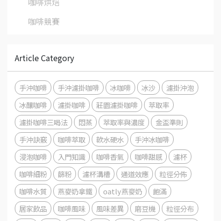
咖啡烘焙
咖啡競賽
Article Category
手沖咖啡
手沖濾掛咖啡
冰咖啡
冰沙
濾掛沖泡
冰釀咖啡
濾掛咖啡
莊園濾掛咖啡
萃取率
濾掛咖啡三喝法
悶蒸
萃取率與濃度
金盃準則
手沖訣竅
咖啡萃取
軟水硬水
手沖冰咖啡
浸泡咖啡
入門知識
咖啡香氣
咖啡甜感
濾杯
咖啡細粉
篩粉
濾杯溝槽
通道效應
粒徑分佈
咖啡水質
燕麥奶拿鐵
oatly燕麥奶
飽滿
居家飲品
咖啡風味
風味差異
磨豆機
粒徑分布