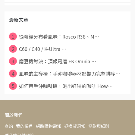
最新文章
1
從粒徑分布看風味：Rosco R38、M⋯
2
C60 / C40 / K-Ultra ⋯
3
磨豆機對決：頂級電磨 EK Omnia ⋯
4
風味的主導權：手沖咖啡器材影響力完整排序⋯
5
如何用手沖咖啡機，泡出好喝的咖啡 How⋯
關於我們
查詢
我的帳戶
網路購物需知
退換貨須知
條款與細則