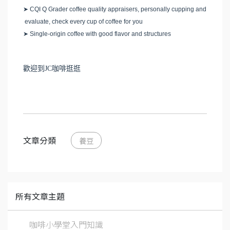
➤
CQI Q Grader coffee quality appraisers, personally cupping and
evaluate, check every cup of coffee for you
➤
Single-origin coffee with good flavor and structures
歡迎到JC咖啡逛逛
文章分類
養豆
所有文章主題
咖啡小學堂入門知識