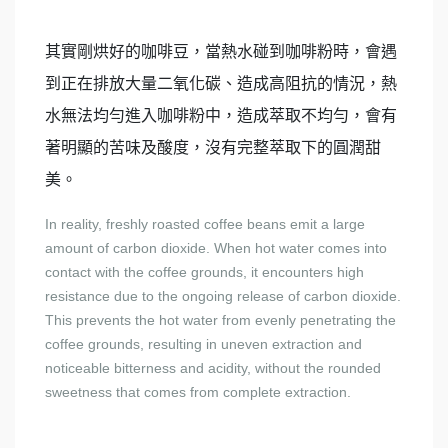
其實剛烘好的咖啡豆，當熱水碰到咖啡粉時，會遇
到正在排放大量二氧化碳、造成高阻抗的情況，熱
水無法均勻進入咖啡粉中，造成萃取不均勻，會有
著明顯的苦味及酸度，沒有完整萃取下的圓潤甜
美。
In reality, freshly roasted coffee beans emit a large
amount of carbon dioxide. When hot water comes into
contact with the coffee grounds, it encounters high
resistance due to the ongoing release of carbon dioxide.
This prevents the hot water from evenly penetrating the
coffee grounds, resulting in uneven extraction and
noticeable bitterness and acidity, without the rounded
sweetness that comes from complete extraction.