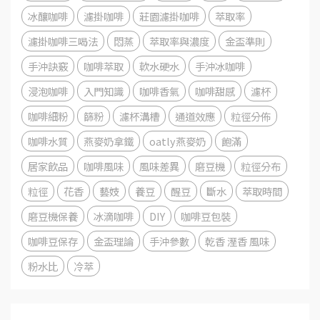
冰釀咖啡
濾掛咖啡
莊園濾掛咖啡
萃取率
濾掛咖啡三喝法
悶蒸
萃取率與濃度
金盃準則
手沖訣竅
咖啡萃取
軟水硬水
手沖冰咖啡
浸泡咖啡
入門知識
咖啡香氣
咖啡甜感
濾杯
咖啡細粉
篩粉
濾杯溝槽
通道效應
粒徑分佈
咖啡水質
燕麥奶拿鐵
oatly燕麥奶
飽滿
居家飲品
咖啡風味
風味差異
磨豆機
粒徑分布
粒徑
花香
藝妓
養豆
醒豆
斷水
萃取時間
磨豆機保養
冰滴咖啡
DIY
咖啡豆包裝
咖啡豆保存
金盃理論
手沖參數
乾香 溼香 風味
粉水比
冷萃