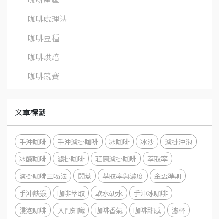
咖啡處理法
咖啡豆種
咖啡烘焙
咖啡競賽
文章標籤
手沖咖啡
手沖濾掛咖啡
冰咖啡
冰沙
濾掛沖泡
冰釀咖啡
濾掛咖啡
莊園濾掛咖啡
萃取率
濾掛咖啡三喝法
悶蒸
萃取率與濃度
金盃準則
手沖訣竅
咖啡萃取
軟水硬水
手沖冰咖啡
浸泡咖啡
入門知識
咖啡香氣
咖啡甜感
濾杯