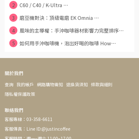
2
C60 / C40 / K-Ultra ⋯
3
磨豆機對決：頂級電磨 EK Omnia ⋯
4
風味的主導權：手沖咖啡器材影響力完整排序⋯
5
如何用手沖咖啡機，泡出好喝的咖啡 How⋯
關於我們
查詢
我的帳戶
網路購物需知
退換貨須知
條款與細則
隱私權保護政策
聯絡我們
客服專線：03-358-6611
客服傳真：Line ID:@justincoffee
客服時間：週一~週六 11:00~17:00