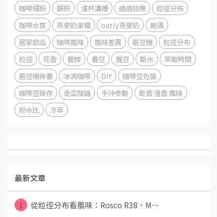
咖啡細粉
篩粉
濾杯溝槽
通道效應
粒徑分佈
咖啡水質
燕麥奶拿鐵
oatly燕麥奶
飽滿
居家飲品
咖啡風味
風味差異
磨豆機
粒徑分布
粒徑
花香
藝妓
養豆
醒豆
斷水
萃取時間
磨豆機保養
冰滴咖啡
DIY
咖啡豆包裝
咖啡豆保存
金盃理論
手沖參數
乾香 溼香 風味
粉水比
冷萃
最新文章
1
從粒徑分布看風味：Rosco R38、M⋯