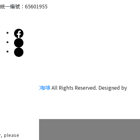
統一編號：65601955
Copyright ©
JC咖啡
All Rights Reserved.
Designed by
CYBERBIZ
.
, please