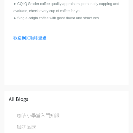
➤ CQI Q Grader coffee quality appraisers, personally cupping and
evaluate, check every cup of coffee for you
➤ Single-origin coffee with good flavor and structures
歡迎到JC咖啡逛逛
All Blogs
咖啡小學堂入門知識
咖啡品飲