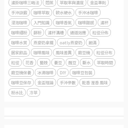
濾掛咖啡三喝法
悶蒸
萃取率與濃度
金盃準則
手沖訣竅
咖啡萃取
軟水硬水
手沖冰咖啡
浸泡咖啡
入門知識
咖啡香氣
咖啡甜感
濾杯
咖啡細粉
篩粉
濾杯溝槽
通道效應
粒徑分佈
咖啡水質
燕麥奶拿鐵
oatly燕麥奶
飽滿
居家飲品
咖啡風味
風味差異
磨豆機
粒徑分布
粒徑
花香
藝妓
養豆
醒豆
斷水
萃取時間
磨豆機保養
冰滴咖啡
DIY
咖啡豆包裝
咖啡豆保存
金盃理論
手沖參數
乾香 溼香 風味
粉水比
冷萃