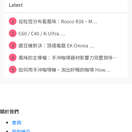
Latest
1
從粒徑分布看風味：Rosco R38、M⋯
2
C60 / C40 / K-Ultra ⋯
3
磨豆機對決：頂級電磨 EK Omnia ⋯
4
風味的主導權：手沖咖啡器材影響力完整排序⋯
5
如何用手沖咖啡機，泡出好喝的咖啡 How⋯
關於我們
查詢
我的帳戶