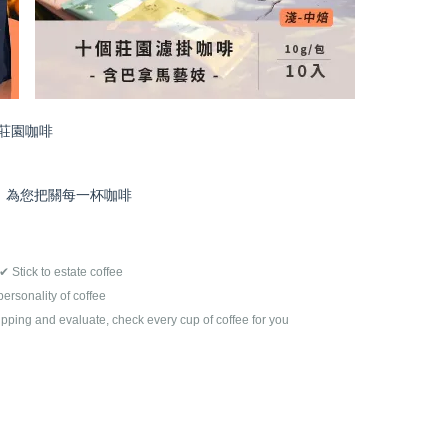
用莊園咖啡
品鑑，為您把關每一杯咖啡
✔ Stick to estate coffee
personality of coffee
pping and evaluate, check every cup of coffee for you