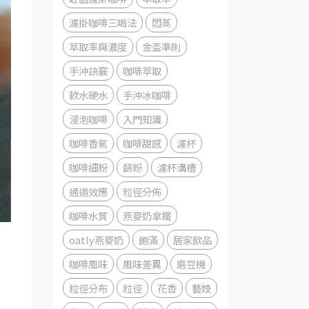
濾掛咖啡三喝法
悶蒸
萃取率與濃度
金盃準則
手沖訣竅
咖啡萃取
軟水硬水
手沖冰咖啡
浸泡咖啡
入門知識
咖啡香氣
咖啡甜感
濾杯
咖啡細粉
篩粉
濾杯溝槽
通道效應
粒徑分佈
咖啡水質
燕麥奶拿鐵
oatly燕麥奶
飽滿
居家飲品
咖啡風味
風味差異
磨豆機
粒徑分布
粒徑
花香
藝妓