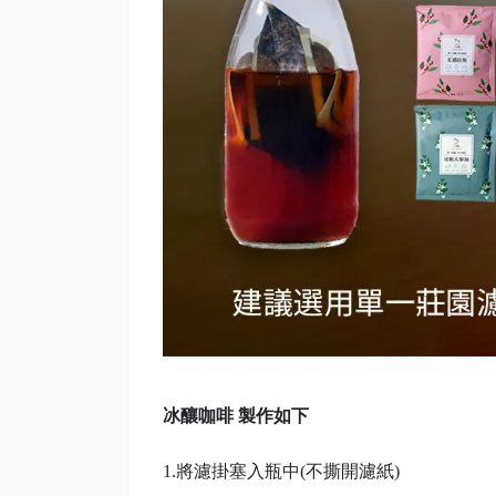
冰釀咖啡 製作如下
1.將濾掛塞入瓶中(不撕開濾紙)