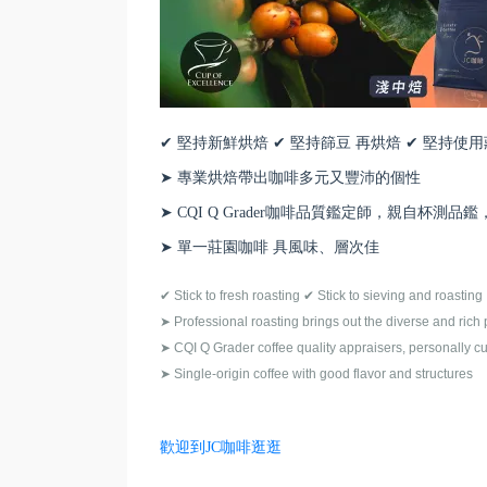
✔ 堅持新鮮烘焙 ✔ 堅持篩豆 再烘焙 ✔ 堅持使
➤ 專業烘焙帶出咖啡多元又豐沛的個性
➤ CQI Q Grader咖啡品質鑑定師，親自杯測
➤ 單一莊園咖啡 具風味、層次佳
✔ Stick to fresh roasting ✔ Stick to sieving and roasting 
➤ Professional roasting brings out the diverse and rich 
➤ CQI Q Grader coffee quality appraisers, personally cu
➤ Single-origin coffee with good flavor and structures
歡迎到JC咖啡逛逛