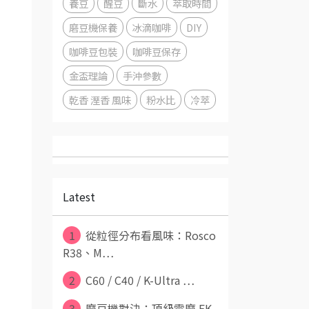
養豆
醒豆
斷水
萃取時間
磨豆機保養
冰滴咖啡
DIY
咖啡豆包裝
咖啡豆保存
金盃理論
手沖參數
乾香 溼香 風味
粉水比
冷萃
Latest
1
從粒徑分布看風味：Rosco
R38、M⋯
2
C60 / C40 / K-Ultra ⋯
3
磨豆機對決：頂級電磨 EK