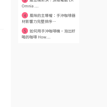
Omnia ⋯
4
風味的主導權：手沖咖啡器
材影響力完整排序⋯
5
如何用手沖咖啡機，泡出好
喝的咖啡 How⋯