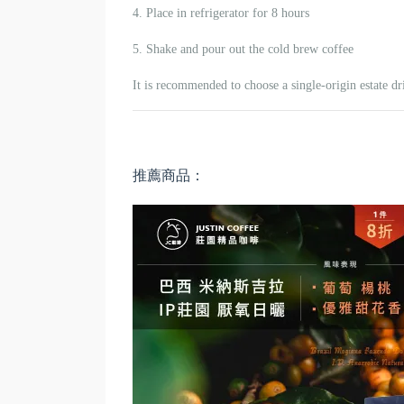
4. Place in refrigerator for 8 hours
5. Shake and pour out the cold brew coffee
It is recommended to choose a single-origin estate dr
推薦商品：