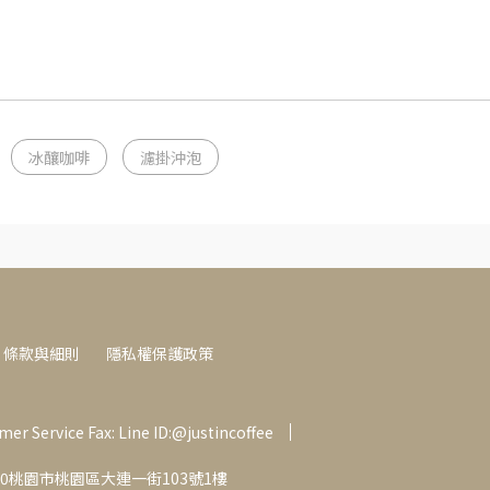
冰釀咖啡
濾掛沖泡
條款與細則
隱私權保護政策
er Service Fax: Line ID:@justincoffee
: 330桃園市桃園區大連一街103號1樓