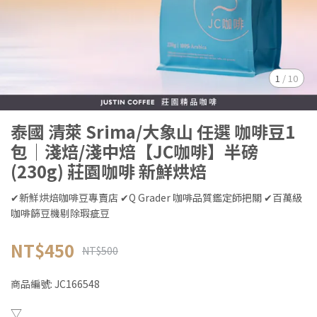
1
/
10
泰國 清萊 Srima/大象山 任選 咖啡豆1
包│淺焙/淺中焙【JC咖啡】半磅
(230g) 莊園咖啡 新鮮烘焙
✔新鮮烘焙咖啡豆專賣店 ✔Q Grader 咖啡品質鑑定師把關 ✔百萬級
咖啡篩豆機剔除瑕疵豆
NT$450
NT$500
商品編號:
JC166548
▽