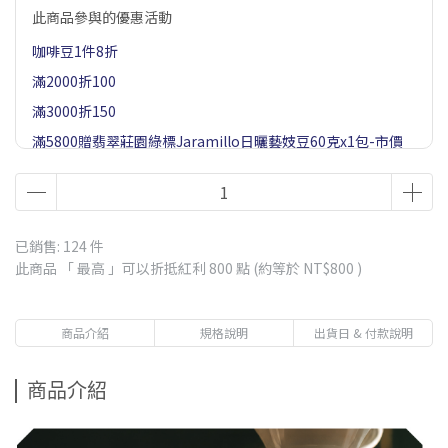
此商品參與的優惠活動
咖啡豆1件8折
滿2000折100
滿3000折150
滿5800贈翡翠莊園綠標Jaramillo日曬藝妓豆60克x1包-市價
$900
滿1500贈藝妓村藝妓or飛雀藝妓濾掛x1包(隨機)-市價$85
滿2500贈五個莊園濾掛咖啡(含藝妓)x1盒-市價$570
已銷售: 124 件
滿3800贈翡翠莊園紅標藝妓豆20克x1包(水洗/日曬隨機)市價
此商品 「 最高 」可以折抵紅利
800
點 (約等於
NT$800
)
約$750
滿1000贈職人浸泡咖啡x1包-市價$80
商品介紹
規格說明
出貨日 & 付款說明
商品介紹