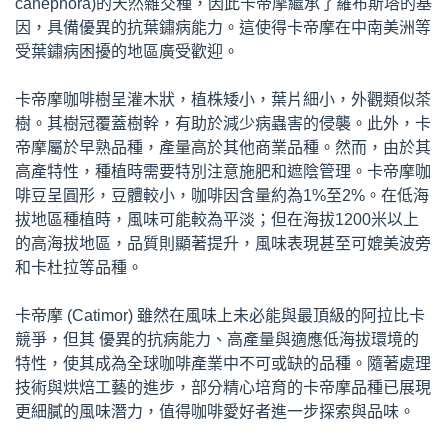
canephora)的天然雜交種，因此卡帝摩繼承了羅布斯塔的基
因，具備優異的抗葉鏽病能力。這使得卡帝摩在中南美洲等
受葉鏽病困擾的地區廣受歡迎。
卡帝摩咖啡樹呈灌木狀，植株矮小，葉片細小，外觀類似茶
樹。其樹冠覆蓋樹幹，有助於減少病蟲害的侵襲。此外，卡
帝摩屬於早熟品種，產量高於其他商業品種。然而，由於其
高產特性，種植時需要特別注意施肥和遮陰管理。卡帝摩咖
啡豆呈圓形，豆體較小，咖啡因含量約為1%至2%。在低海
拔地區種植時，風味可能較為平淡；但在海拔1200米以上
的高海拔地區，品質則顯著提升，風味表現甚至可媲美波旁
和卡杜拉等品種。
卡帝摩 (Catimor) 雖然在風味上未必能與最頂級的阿拉比卡
競爭，但其 優異的抗病能力、高產量與適應低海拔環境的
特性，使其成為全球咖啡產業中不可或缺的品種。隨著處理
技術與烘焙工藝的進步，部分精心培育的卡帝摩品種已展現
更細膩的風味潛力，值得咖啡愛好者進一步探索與品味。