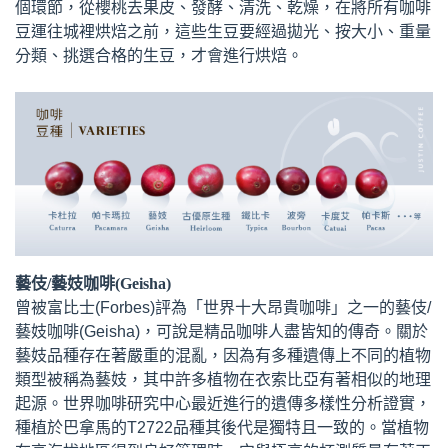
個環節，從櫻桃去果皮、發酵、清洗、乾燥，在將所有咖啡
豆運往城裡烘焙之前，這些生豆要經過拋光、按大小、重量
分類、挑選合格的生豆，才會進行烘焙。
藝伎/藝妓咖啡(Geisha)
曾被富比士(Forbes)評為「世界十大昂貴咖啡」之一的藝伎/
藝妓咖啡(Geisha)，可說是精品咖啡人盡皆知的傳奇。關於
藝妓品種存在著嚴重的混亂，因為有多種遺傳上不同的植物
類型被稱為藝妓，其中許多植物在衣索比亞有著相似的地理
起源。世界咖啡研究中心最近進行的遺傳多樣性分析證實，
種植於巴拿馬的T2722品種其後代是獨特且一致的。當植物