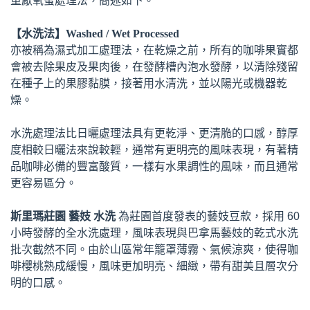
重厭氧蜜處理法，簡述如下。
【水洗法】Washed / Wet Processed
亦被稱為濕式加工處理法，在乾燥之前，所有的咖啡果實都
會被去除果皮及果肉後，在發酵槽內泡水發酵，以清除殘留
在種子上的果膠黏膜，接著用水清洗，並以陽光或機器乾
燥。
水洗處理法比日曬處理法具有更乾淨、更清脆的口感，醇厚
度相較日曬法來說較輕，通常有更明亮的風味表現，有著精
品咖啡必備的豐富酸質，一樣有水果調性的風味，而且通常
更容易區分。
斯里瑪莊園 藝妓 水洗
為莊園首度發表的藝妓豆款，採用 60
小時發酵的全水洗處理，風味表現與巴拿馬藝妓的乾式水洗
批次截然不同。由於山區常年籠罩薄霧、氣候涼爽，使得咖
啡櫻桃熟成緩慢，風味更加明亮、細緻，帶有甜美且層次分
明的口感。