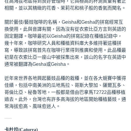
在高海拔地區得到良好管理時，它與極高的杯測質量有著正
相關，並以其精緻的花香、茉莉花和桃子般的香氣而聞名。
關於藝伎/藝妓咖啡的名稱，Geisha和Gesha的拼寫經常互
換使用，此與音譯有關，因為沒有從衣索比亞方言到英語的
固定翻譯。咖啡最初以Geisha的拼寫記錄在種植記錄中，
幾十年來，咖啡研究人員和種植資料庫大多維持著這種拼
寫，導致該拼寫首先在咖啡行業得到推廣和使用。此品種最
初是在衣索比亞一座山中被採集出來，該山的名字在英語中
通常被翻譯為Gesha或Geisha。
近年來世界各地興起藝妓品種的栽種，並在各大競賽中獲得
佳績，包括中南美洲的瓜地馬拉、哥斯大黎加、薩爾瓦多、
哥倫比亞、秘魯等地，一般都是借由巴拿馬T2722品種移植
過去。此外，台灣也有許多高海拔的地區開始種植藝妓，通
常海拔愈高、風味愈迷人。
-----
卡杜拉(Caturra)