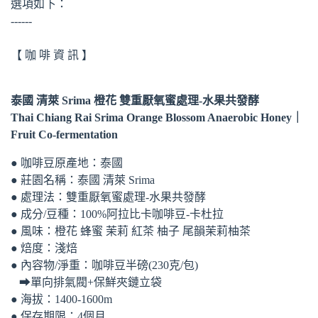
選項如下：
------
【 咖 啡 資 訊 】
泰國 清萊 Srima 橙花 雙重厭氧蜜處理-水果共發酵
Thai Chiang Rai Srima Orange Blossom Anaerobic Honey｜
Fruit Co-fermentation
● 咖啡豆原產地：泰國
● 莊園名稱：泰國 清萊 Srima
● 處理法：雙重厭氧蜜處理-水果共發酵
● 成分/豆種：100%阿拉比卡咖啡豆-卡杜拉
● 風味：橙花 蜂蜜 茉莉 紅茶 柚子 尾韻茉莉柚茶
● 焙度：淺焙
● 內容物/淨重：咖啡豆半磅(230克/包)
➡單向排氣閥+保鮮夾鏈立袋
● 海拔：1400-1600m
● 保存期限：4個月