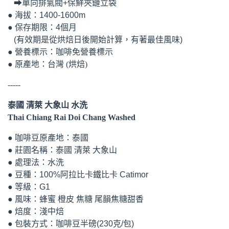
➡單向排氣閥+保鮮夾鏈立袋
● 海拔：1400-1600m
● 保存期限：4個月
(有效期是從烘焙日後開始計算，有著最佳風味) ​
● 營養標示：咖啡免營養標示
● 原產地：台灣 (烘焙)
-----
泰國 清萊 大象山 水洗
Thai Chiang Rai Doi Chang Washed
● 咖啡豆原產地：泰國
● 莊園名稱：泰國 清萊 大象山
● 處理法：水洗
● 豆種：100%阿拉比卡鐵比卡 Catimor
● 等級：G1
● 風味：蜂蜜 橙皮 焦糖 尾韻焦糖甜香
● 焙度：淺中焙
● 包裝方式：咖啡豆半磅(230克/包)