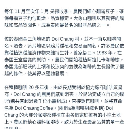
每年 11 月至次年 1 月 是採收季，農民們細心翻曬豆子，確
保每顆豆子均勻乾燥，品質穩定。大象山咖啡以其獨特的風
味和高品質聞名，成為泰國最著名的咖啡品牌之一。
位於泰國金三角地區的 Doi Chang 村，並不一直以咖啡聞
名。過去，這片地區以鴉片種植和交易而聞名，許多農民依
靠種植這種經濟作物來維持生計，養家糊口。1983 年，在
泰國王室倡議的幫助下，農民們開始種植阿拉比卡咖啡樹。
泰國北部肥沃的土壤和較涼爽的氣候為咖啡的生長提供了優
越的條件，使其得以蓬勃發展。
在種植咖啡 20 多年後，由於長期受制於協力廠商咖啡貿易
商，Doi Chang 的農民們感到沮喪，於是決定成立自己的聯
盟(總共有超過數千位小農組成)，直接銷售咖啡，並將其命
名為 Doi ChaangCoffee。(兩個a為咖啡組織名稱) Doi
Chang 的大部分咖啡都種植在由各個家庭擁有的小塊土地
上。農民們精心照料咖啡樹，致力於生產最高品質的單一產
區咖啡。