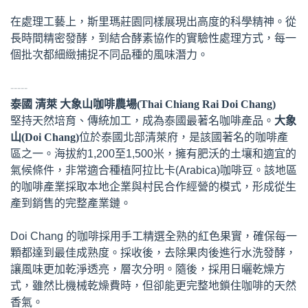
在處理工藝上，斯里瑪莊園同樣展現出高度的科學精神。從
長時間精密發酵，到結合酵素協作的實驗性處理方式，每一
個批次都細緻捕捉不同品種的風味潛力。
-----
泰國 清萊 大象山咖啡農場(Thai Chiang Rai Doi Chang)
堅持天然培育、傳統加工，成為泰國最著名咖啡產品。
大象
山(Doi Chang)
位於泰國北部清萊府，是該國著名的咖啡產
區之一。海拔約1,200至1,500米，擁有肥沃的土壤和適宜的
氣候條件，非常適合種植阿拉比卡(Arabica)咖啡豆。該地區
的咖啡產業採取本地企業與村民合作經營的模式，形成從生
產到銷售的完整產業鏈。
Doi Chang 的咖啡採用手工精選全熟的紅色果實，確保每一
顆都達到最佳成熟度。採收後，去除果肉後進行水洗發酵，
讓風味更加乾淨透亮，層次分明。隨後，採用日曬乾燥方
式，雖然比機械乾燥費時，但卻能更完整地鎖住咖啡的天然
香氣。