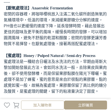
-----
【厭氧處理法】Anaerobic Fermentation
密閉的容器裡，將咖啡櫻桃放入注滿二氧化碳所創造無氧的
氣桶環境中，低溫的環境，來減緩果膠糖分分解的速度，
PH值也以更緩慢的速度下降，延長發酵時間，藉此發展出
更佳的甜味及更平衡的風味。緩慢長時間的發酵，可以增加
圓潤風味，避免不舒服的乾澀和醋酸；密閉的發酵更讓芳香
物質不易揮發。在厭氧處理後，接著再搭配蜜處理法。
【蜜處理】Honey / Pulped Natural / Semi-dry Process
蜜處理法是一種結合日曬法及水洗法的方法，早期由哥斯大
黎加開始發展此方法。會如同水洗法一般，去除果皮與果肉
後，卻不使用發酵槽，而是保留果膠黏膜在陽光下曝曬。蜜
處理不是加了蜂蜜，蜜的意思是來自於很黏的果膠層，黏的
感覺如蜜一般，故稱為蜜處理。果膠層保留了高比例的糖分
及酸質，是蜜處理的關鍵，留下的粘液量決定了甜度。
加入購物車
蜜處理法產生的風味在日曬法與水洗法之間，產出一杯非常
加入購物車
立即購買
獨特的咖啡，口感比日曬法更乾淨，由於殘留的果膠粘液，