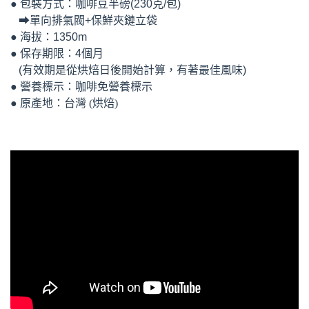
● 包裝方式：咖啡豆半磅(230克/包)
➡單向排氣閥+保鮮夾鏈立袋
● 海拔：1350m
● 保存期限：4個月
(有效期是從烘焙日後開始計算，有著最佳風味)
● 營養標示：咖啡免營養標示
● 原產地：台灣 (烘焙)