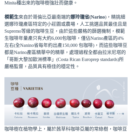
Minita種出來的咖啡樹強壯而健康。
模範生
來自於哥倫比亞最南端的
娜玲瓏省(Narino
)，精挑細
選娜玲瓏產區特定的小莊園或農場，人工挑選品質最佳且是
Supremo等級的咖啡生豆，由於這些嚴格的篩選機制，模範
生咖啡年量產只有大約6,000包咖啡，僅佔Narino產區的4%
左右(全Nanino省每年約出產150,000 包咖啡)，而這些咖啡豆
都是Narino產區精華中的精華，處理過程全都由拉米尼塔的
「哥斯大黎加歐洲標準」(Costa Rican Europrep standards)所
嚴格監督，品質具有極佳的穩定性。
咖啡樹在植物學上，屬於茜草科咖啡亞屬的常綠樹，咖啡豆