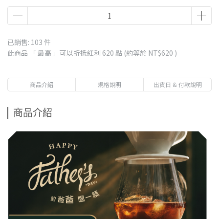
滿1500贈藝妓村藝妓or飛雀藝妓濾掛x1包(隨機)-市價$85
滿2500贈五個莊園濾掛咖啡(含藝妓)x1盒-市價$570
滿3800贈翡翠莊園紅標藝妓豆20克x1包(水洗/日曬隨機)市價
已銷售: 103 件
約$750
此商品 「 最高 」可以折抵紅利
620
點 (約等於
NT$620
)
滿1000贈職人浸泡咖啡x1包-市價$80
商品介紹
規格說明
出貨日 & 付款說明
商品介紹