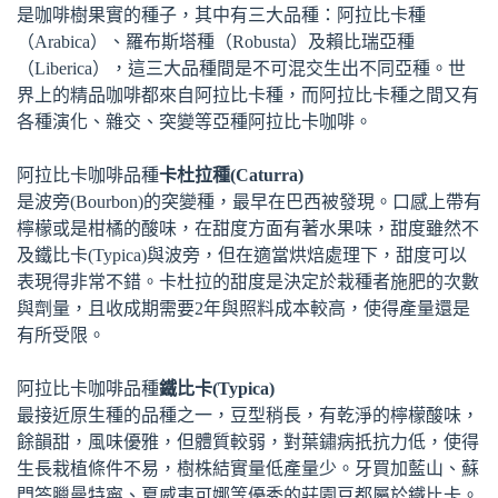
是咖啡樹果實的種子，其中有三大品種：阿拉比卡種
（Arabica）、羅布斯塔種（Robusta）及賴比瑞亞種
（Liberica），這三大品種間是不可混交生出不同亞種。世
界上的精品咖啡都來自阿拉比卡種，而阿拉比卡種之間又有
各種演化、雜交、突變等亞種阿拉比卡咖啡。
阿拉比卡咖啡品種
卡杜拉種(Caturra)
是波旁(Bourbon)的突變種，最早在巴西被發現。口感上帶有
檸檬或是柑橘的酸味，在甜度方面有著水果味，甜度雖然不
及鐵比卡(Typica)與波旁，但在適當烘焙處理下，甜度可以
表現得非常不錯。卡杜拉的甜度是決定於栽種者施肥的次數
與劑量，且收成期需要2年與照料成本較高，使得產量還是
有所受限。
阿拉比卡咖啡品種
鐵比卡(Typica)
最接近原生種的品種之一，豆型稍長，有乾淨的檸檬酸味，
餘韻甜，風味優雅，但體質較弱，對葉鏽病扺抗力低，使得
生長栽植條件不易，樹株結實量低產量少。牙買加藍山、蘇
門答臘曼特寧、夏威夷可娜等優秀的莊園豆都屬於鐵比卡。