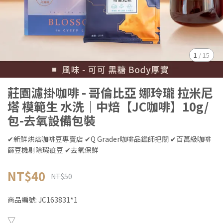
1
/
15
莊園濾掛咖啡 - 哥倫比亞 娜玲瓏 拉米尼
塔 模範生 水洗│中焙【JC咖啡】10g/
包-去氧設備包裝
✔新鮮烘焙咖啡豆專賣店 ✔Q Grader咖啡品鑑師把關 ✔百萬級咖啡
篩豆機剔除瑕疵豆 ✔去氧保鮮
NT$40
NT$50
商品編號:
JC163831*1
▽