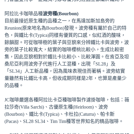
阿拉比卡咖啡品種
波旁種(Bourbon)
目前最接近原生種的品種之一，在馬達加斯加島旁的
Reunion(原來地名為Bourbon)發現。波旁種有屬於自己的特
色，與鐵比卡(Typica)同樣有優質的口感，似紅酒的酸味，
餘韻甜。可從咖啡樹的葉子與豆貌來分辨鐵比卡與波旁，波
旁的葉子比較寬大，結實的咖啡櫻桃比較小，生成比較密
集，因此豆貌相對於鐵比卡比較小、比較渾圓。在肯亞及坦
桑尼亞利用波旁子代進行人工混種，出現「SL28」及
「SL34」人工新品種，因為風味表現佳而著稱。波旁結實
量雖然有比鐵比卡高，但收成期同樣是2年，也算是產量少
的品種。
JC咖啡嚴選各種阿拉比卡亞種咖啡製作濾掛咖啡，包括：薇
拉莎奇(Villa Sarchi)、古優原生種(Heirloom)、波旁
(Bourbon)、鐵比卡(Typica)、卡杜拉(Caturra)、帕卡斯
(Pacas)、SL28 SL34、Tim Tim種等世界知名的精品咖啡。