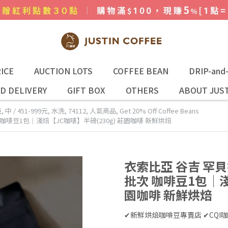
ICE
AUCTION LOTS
COFFEE BEAN
DRIP-and
D DELIVERY
GIFT BOX
OTHERS
ABOUT JUST
亞
,
中 / 451-999元
,
水洗
,
74112
,
人氣商品
,
Get 20% Off Coffee Beans
咖啡豆1包│淺焙【JC咖啡】半磅(230g) 莊園咖啡 新鮮烘焙
衣索比亞 谷吉 罕貝
批次 咖啡豆1包│淺
園咖啡 新鮮烘焙
✔新鮮烘焙咖啡豆專賣店 ✔CQ