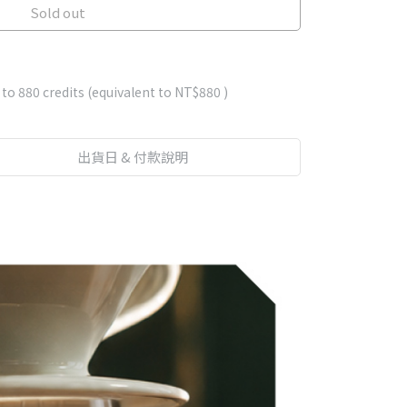
Sold out
 NT$2,500-5 Single Estates Drip Coffee 1 Box-
lda Geisha-Market price $570
f NT$3,800-Panama La Esmeralda Red Leble
ice $750
 to
880
credits (equivalent to
NT$880
)
f NT$1,000 - Premium Immersion Coffee-Get 1
e $80
出貨日 & 付款說明