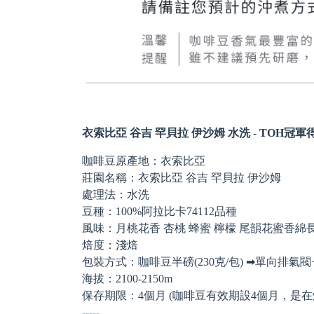
衣索比亞 谷吉 罕貝拉 伊沙姆 水洗 - TOH冠
咖啡豆原產地：衣索比亞
莊園名稱：衣索比亞 谷吉 罕貝拉 伊沙姆
處理法：水洗
豆種：100%阿拉比卡74112品種
風味：月桃花香 杏桃 蜂蜜 檸檬 尾韻花蜜香綿
焙度：淺焙
包裝方式：咖啡豆半磅(230克/包) ➡單向排氣
海拔：2100-2150m
保存期限：4個月 (咖啡豆有效期設4個月，是
-----