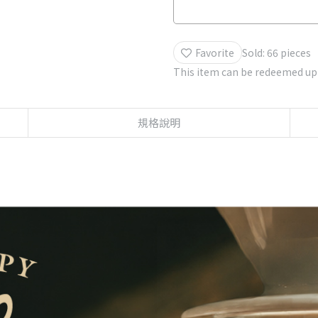
Free gift with purchases of
including Panama La Esmera
Free gift with purchases o
Favorite
Sold: 66 pieces
Geisha 20g 1 Pack-Market pr
This item can be redeemed up
Free gift with purchases o
pack randomly-Market pric
規格說明