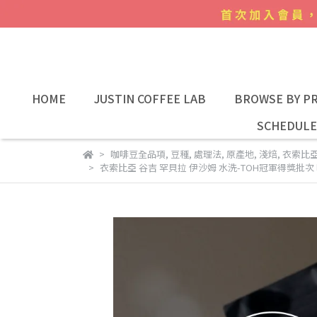
HOME
JUSTIN COFFEE LAB
BROWSE BY PR
SCHEDULE
咖啡豆全品項
,
豆種
,
處理法
,
原產地
,
淺焙
,
衣索比
衣索比亞 谷吉 罕貝拉 伊沙姆 水洗-TOH冠軍得獎批次 