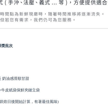
軍得獎批次
長 奶油感滑順甘甜
閥+牛皮紙袋保鮮夾鏈立袋
在烘焙日後開始計算，有著最佳風味)