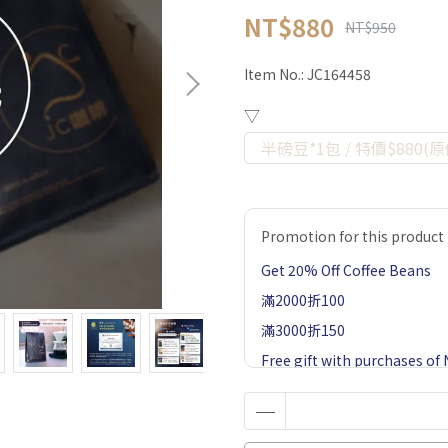
NT$880
NT$950
Item No.:
JC164458
▽
半磅豆*1包 / 特價$880(原
Promotion for this product
Get 20% Off Coffee Beans
滿2000折100
滿3000折150
Free gift with purchases o
Collection Jaramillo Geisha
Free gift with purchases of
Geisha*1 Drip bag coffee-Ma