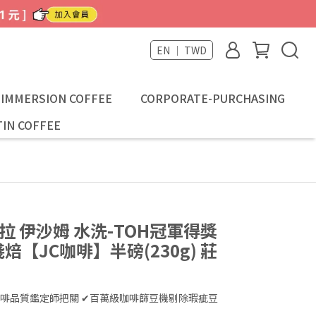
EN ｜ TWD
-IMMERSION COFFEE
CORPORATE-PURCHASING
IN COFFEE
拉 伊沙姆 水洗-TOH冠軍得獎
焙【JC咖啡】半磅(230g) 莊
I咖啡品質鑑定師把關 ✔百萬級咖啡篩豆機剔除瑕疵豆