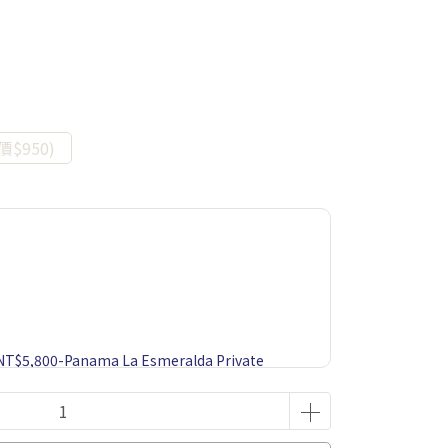
價$950)
f NT$5,800-Panama La Esmeralda Private
 Natural 60g 1 Pack-Market price $900
 NT$1,500-Ethiopia Gesha Village or Fair Trade
rket price $85