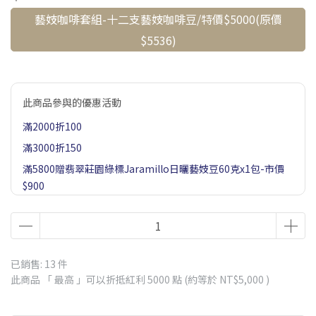
藝妓咖啡套組-十二支藝妓咖啡豆/特價$5000(原價
$5536)
此商品參與的優惠活動
滿2000折100
滿3000折150
滿5800贈翡翠莊園綠標Jaramillo日曬藝妓豆60克x1包-市價
$900
滿1500贈藝妓村藝妓or飛雀藝妓濾掛x1包(隨機)-市價$85
滿2500贈五個莊園濾掛咖啡(含藝妓)x1盒-市價$570
滿3800贈翡翠莊園紅標藝妓豆20克x1包(水洗/日曬隨機)市價
已銷售: 13 件
約$750
此商品 「 最高 」可以折抵紅利
5000
點 (約等於
NT$5,000
)
滿1000贈職人浸泡咖啡x1包-市價$80