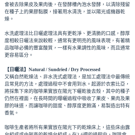
會被去除果皮及果肉後，在發酵槽內泡水發酵，以清除殘留
在種子上的果膠黏膜，接著用水清洗，並以陽光或機器乾
燥。
水洗處理法比日曬處理法具有更乾淨、更清脆的口感，醇厚
度相較日曬法來說較輕，通常有更明亮的風味表現，有著精
品咖啡必備的豐富酸質，一樣有水果調性的風味，而且通常
更容易區分。
【日曬法】Natural / Sundried / Dry Processed
又稱自然乾燥法、非水洗式處理法，是加工處理法中最傳統
且常見的方法，處理過程中不會用到水。起源於衣索比亞，
將採集下來的咖啡果實放在陽光下曬乾後去殼，其中的種子
仍然在裡面，在長時間的曝曬過程中吸收了果皮、果肉及果
膠的味道，而讓咖啡的甜度、醇厚度更飽滿，易製造出特有
香氣。
咖啡生產者將所有果實放在陽光下的乾燥床上，這些床由露
台組成或由架高的乾燥台組成。在3-6週的過程中，咖啡會