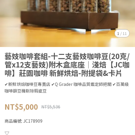
1
/
11
藝妓咖啡套組-十二支藝妓咖啡豆(20克/
管x12支藝妓)附木盒底座│淺焙【JC咖
啡】莊園咖啡 新鮮烘焙-附提袋&卡片
✔新鮮烘焙咖啡豆專賣店 ✔Q Grader 咖啡品質鑑定師把關 ✔百萬級
咖啡篩豆機剔除瑕疵豆
NT$5,000
NT$5,536
商品編號:
JC178909
▽