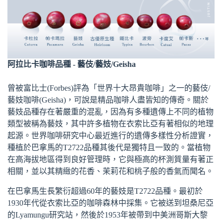
阿拉比卡咖啡品種 - 藝伎/藝妓/Geisha
曾被富比士(Forbes)評為「世界十大昂貴咖啡」之一的藝伎/
藝妓咖啡(Geisha)，可說是精品咖啡人盡皆知的傳奇。關於
藝妓品種存在著嚴重的混亂，因為有多種遺傳上不同的植物
類型被稱為藝妓，其中許多植物在衣索比亞有著相似的地理
起源。世界咖啡研究中心最近進行的遺傳多樣性分析證實，
種植於巴拿馬的T2722品種其後代是獨特且一致的。當植物
在高海拔地區得到良好管理時，它與極高的杯測質量有著正
相關，並以其精緻的花香、茉莉花和桃子般的香氣而聞名。
在巴拿馬生長繁衍超過60年的藝妓是T2722品種。最初於
1930年代從衣索比亞的咖啡森林中採集。它被送到坦桑尼亞
的Lyamungu研究站，然後於1953年被帶到中美洲哥斯大黎