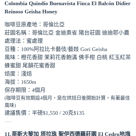
Colombia Quindío Buenavista Finca El Balcón Didier
Reinoso Geisha Honey
咖啡豆原產地：哥倫比亞
莊園名稱：哥倫比亞 金迪奧省 陽台莊園 迪迪耶小農
處理法：蜜處理
豆種：100%阿拉比卡藝伎/藝妓 Gori Geisha
風味：橙花香甜 茉莉花香飽滿 佛手柑 白桃 紅玉紅茶
蜂蜜甜 尾韻花蜜香甜
焙度：淺焙
海拔：1650m
保存期限：4個月
(咖啡豆有效期設4個月，是在烘焙日後開始計算，有著最佳
風味)
建議售價：半磅$1,550 / 20克$135
----
11.哥斯大黎加 塔拉珠 聖伊西德羅莊園 El Cedro地塊