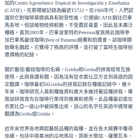
加的Centro Agronómico Tropical de Investigación y Enseñanza
(CATIE)，在那裡被記錄為編號T2722。在1960年代，人們認
識到它對咖啡葉銹病具有耐受性後，它通過CATIE銷往巴拿
馬各地。但該植物枝條較脆，不受農民喜愛，因此並未廣泛
種植。直到2005年，巴拿波奎特的Peterson家族將此咖啡參
加巴拿馬最佳咖啡(Best of Panama)競賽和拍賣會，該咖啡開
始聲名鵲起。它獲得了極高的評價，並打破了當時生咖啡拍
賣價格的紀錄。
關於藝伎/藝妓咖啡的名稱，Geisha和Gesha的拼寫經常互換
使用，此與音譯有關，因為沒有從衣索比亞方言到英語的固
定翻譯。咖啡最初以Geisha的拼寫記錄在種植記錄中，幾十
年來，咖啡研究人員和種植資料庫大多維持著這種拼寫，導
致該拼寫首先在咖啡行業得到推廣和使用。此品種最初是在
衣索比亞一座山中被採集出來，該山的名字在英語中通常被
翻譯為Gesha或Geisha。
近年來世界各地興起藝妓品種的栽種，並在各大競賽中獲得
佳績，包括中南美洲的瓜地馬拉、哥斯大黎加、薩爾瓦多、