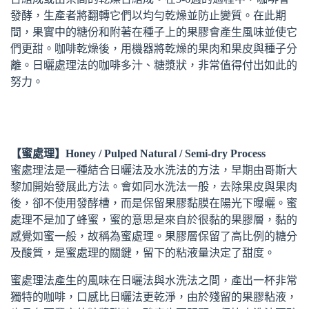
發酵，生產者將翻轉它們以均勻乾燥並防止變質。在此期
間，果實中的糖份和附著在種子上的果膠會產生風味並使它
們更甜。咖啡乾燥後，用機器將乾燥的果肉和果皮與種子分
離。日曬處理法的咖啡多汁、糖漿狀，非常值得付出如此的
努力。
【蜜處理】Honey / Pulped Natural / Semi-dry Process
蜜處理法是一種結合日曬法及水洗法的方法，早期由哥斯大
黎加開始發展此方法。會如同水洗法一般，去除果皮與果肉
後，卻不使用發酵槽，而是保留果膠黏膜在陽光下曝曬。蜜
處理不是加了蜂蜜，蜜的意思是來自於很黏的果膠層，黏的
感覺如蜜一般，故稱為蜜處理。果膠層保留了高比例的糖分
及酸質，是蜜處理的關鍵，留下的粘液量決定了甜度。
蜜處理法產生的風味在日曬法與水洗法之間，產出一杯非常
獨特的咖啡，口感比日曬法更乾淨，由於殘留的果膠粘液，