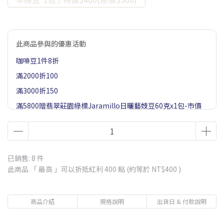
此商品參與的優惠活動
咖啡豆1件8折
滿2000折100
滿3000折150
滿5800贈翡翠莊園綠標Jaramillo日曬藝妓豆60克x1包-市價
$900
滿1500贈藝妓村藝妓or飛雀藝妓濾掛x1包(隨機)-市價$85
滿2500贈五個莊園濾掛咖啡(含藝妓)x1盒-市價$570
已銷售: 8 件
滿3800贈翡翠莊園紅標藝妓豆20克x1包(水洗/日曬隨機)市價
此商品 「 最高 」可以折抵紅利
400
點 (約等於
NT$400
)
約$750
滿1000贈職人浸泡咖啡x1包-市價$80
商品介紹
規格說明
出貨日 & 付款說明