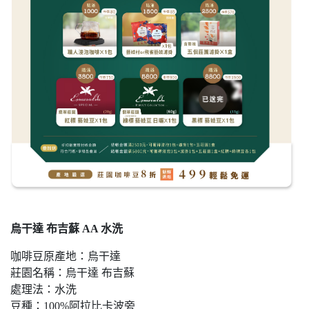
烏干達 布吉蘇 AA 水洗
咖啡豆原產地：烏干達
莊園名稱：烏干達 布吉蘇
處理法：水洗
豆種：100%阿拉比卡波旁