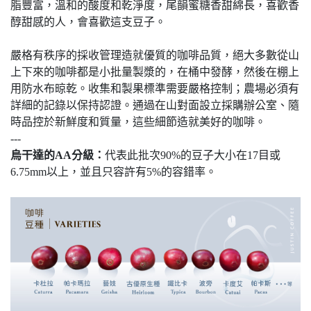
脂豐富，溫和的酸度和乾淨度，尾韻蜜糖香甜綿長，喜歡香
醇甜感的人，會喜歡這支豆子。
嚴格有秩序的採收管理造就優質的咖啡品質，絕大多數從山
上下來的咖啡都是小批量製漿的，在桶中發酵，然後在棚上
用防水布晾乾。收集和製果標準需要嚴格控制；農場必須有
詳細的記錄以保持認證。通過在山對面設立採購辦公室、隨
時品控於新鮮度和質量，這些細節造就美好的咖啡。
---
烏干達的AA分級：
代表此批次90%的豆子大小在17目或
6.75mm以上，並且只容許有5%的容錯率。