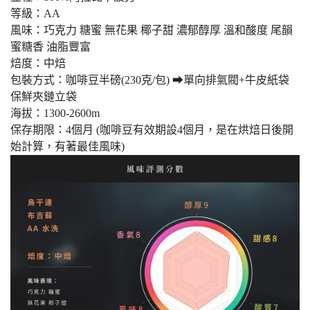
等級：AA
風味：巧克力 糖蜜 無花果 椰子甜 濃郁醇厚 溫和酸度 尾韻
蜜糖香 油脂豐富
焙度：中焙
包裝方式：咖啡豆半磅(230克/包) ➡單向排氣閥+牛皮紙袋
保鮮夾鏈立袋
海拔：1300-2600m
保存期限：4個月 (咖啡豆有效期設4個月，是在烘焙日後開
始計算，有著最佳風味)