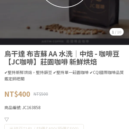
1
/
10
烏干達 布吉蘇 AA 水洗│中焙 - 咖啡豆
【JC咖啡】莊園咖啡 新鮮烘焙
✔堅持新鮮烘焙，堅持篩豆 ✔堅持單一莊園咖啡 ✔CQI國際咖啡品質
鑑定師把關
NT$400
NT$500
商品編號:
JC163858
▽
半磅豆*1包 / 特價$400(原價$500)