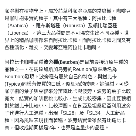
咖啡樹在植物學上，屬於茜草科咖啡亞屬的常綠樹，咖啡豆
是咖啡樹果實的種子，其中有三大品種：阿拉比卡種
（Arabica）、羅布斯塔種（Robusta）及賴比瑞亞種
（Liberica），這三大品種間是不可混交生出不同亞種。世
界上的精品咖啡都來自阿拉比卡種，而阿拉比卡種之間又有
各種演化、雜交、突變等亞種阿拉比卡咖啡。
阿拉比卡咖啡品種
波旁種(Bourbon)
是目前最接近原生種的
品種之一，在馬達加斯加島旁的Reunion(原來地名為
Bourbon)發現。波旁種有屬於自己的特色，與鐵比卡
(Typica)同樣有優質的口感，似紅酒的酸味，餘韻甜。可從
咖啡樹的葉子與豆貌來分辨鐵比卡與波旁，波旁的葉子比較
寬大，結實的咖啡櫻桃比較小，生成比較密集，因此豆貌相
對於鐵比卡比較小、比較渾圓。在肯亞及坦桑尼亞利用波旁
子代進行人工混種，出現「SL28」及「SL34」人工新品
種，因為風味表現佳而著稱。波旁結實量雖然有比鐵比卡
高，但收成期同樣是2年，也算是產量少的品種。