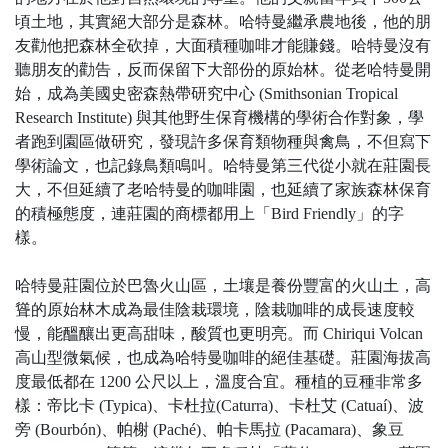
頃土地，其實絕大部分是森林。哈特曼繼承農地後，他的朋
友勸他把森林全砍掉，大面積種咖啡才能賺錢。哈特曼沒有
聽朋友的勸告，反而保留下大部份的原始林。從老哈特曼開
始，成為美國史密森熱帶研究中心 (Smithsonian Tropical
Research Institute) 與其他野生保育機構的學術合作對象，學
者跑到園區做研究，發現許多保育類物種與禽鳥，不但寫下
學術論文，也記錄鳥類鳴叫。哈特曼第三代從小就在莊園長
大，不但延續了老哈特曼的咖啡園，也延續了家族森林保育
的積極態度，連莊園的商標都用上「Bird Friendly」的字
樣。
哈特曼莊園位於巴魯火山區，土壤是養份豐富的火山土，高
聳的原始林木成為最佳陰栽環境，陰栽咖啡的成長速度較
慢，能醞釀出更高甜味，酸質也更明亮。而 Chiriqui Volcan
高山型微氣候，也成為哈特曼咖啡的絕佳基礎。莊園海拔高
度最低都在 1200 公尺以上，溫度合宜。種植的豆種非常多
樣：帝比卡 (Typica)、卡杜拉(Caturra)、卡杜艾 (Catuaí)、波
旁 (Bourbón)、帕榭 (Paché)、帕卡馬拉 (Pacamara)、象豆