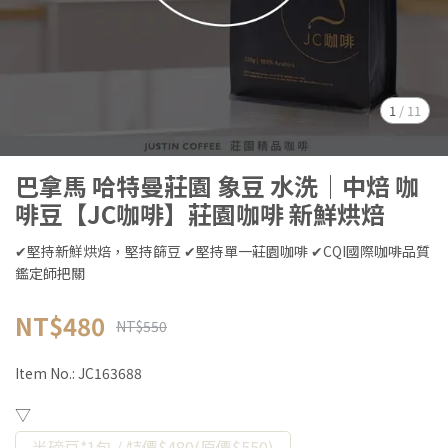
1
/
11
巴拿馬 哈特曼莊園 象豆 水洗│中焙 咖
啡豆【JC咖啡】莊園咖啡 新鮮烘焙
✔堅持新鮮烘焙，堅持篩豆 ✔堅持單一莊園咖啡 ✔CQI國際咖啡品質
鑑定師把關
NT$480
NT$550
Item No.:
JC163688
▽
半磅豆*1包 / 特價$480(原價$550)