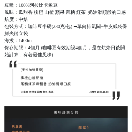
豆種：100%阿拉比卡象豆
風味：瓜甜香 柳橙 山楂 蘋果 蔗糖 紅茶 奶油滑順般的口感
焙度：中焙
包裝方式：咖啡豆半磅(230克/包) ➡單向排氣閥+牛皮紙袋保
鮮夾鏈立袋
海拔：1400m
保存期限：4個月 (咖啡豆有效期設4個月，是在烘焙日後開
始計算，有著最佳風味)