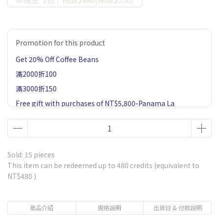
Promotion for this product
Get 20% Off Coffee Beans
滿2000折100
滿3000折150
Free gift with purchases of NT$5,800-Panama La
Esmeralda Private Collection Jaramillo Geisha Natural
60g 1 Pack-Market price $900
Free gift with purchases of NT$1,500-Ethiopia Gesha
Village or Fair Trade Geisha*1 Drip bag coffee-Market
Sold: 15 pieces
price $85
This item can be redeemed up to
480
credits (equivalent to
NT$480
)
Free gift with purchases of NT$2,500-5 Single Estates
Drip Coffee 1 Box-including Panama La Esmeralda
Geisha-Market price $570
商品介紹
規格說明
出貨日 & 付款說明
Free gift with purchases of NT$3,800-Panama La