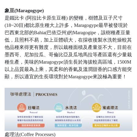
象豆(Maragogype)
是鐵比卡 (阿拉比卡原生豆種) 的變種，樹體及豆子尺寸
(18~20目)都比原生種大上許多，Maragogype最早被發現於
巴西東北部的Bahia(巴依亞州)的Maragogipe，該樹種產豆量
低，且照料不易，加上豆體碩大，在採收後製水洗乾燥較其
他品種來得更有難度，所以栽種面積及產量並不大，目前在
墨西哥、尼加拉瓜、哥倫比亞及瓜地馬拉等產區還有少量栽
種生產，美味的Maragogype須生長於海拔較高區域，1500M
以上品質最為上乘，其柔和的香氣及溫潤甜香的口感方能突
顯，所以適宜的生長環境對於Maragogype來說極為重要！
處理法(Coffee Processes)