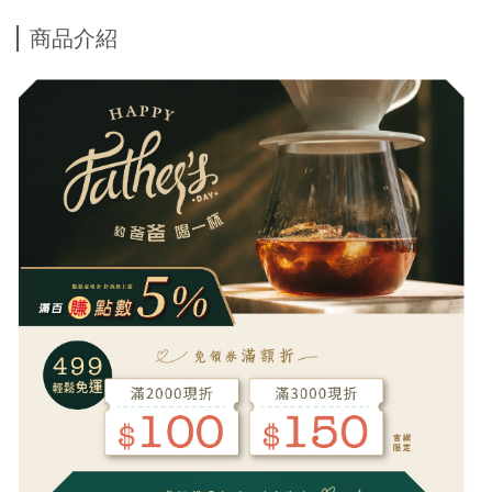
Esmeralda Red Leble Geisha 20g 1 Pack-Market price
商品介紹
$750
Free gift with purchases of NT$1,000 - Premium
Immersion Coffee-Get 1 pack randomly-Market price $80