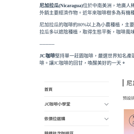
尼加拉瓜(Nicaragua)
位於中南美洲，地廣人稀，
外銷主要經濟作物。近年來咖啡樹多為有機
尼加拉瓜的咖啡約80%以上為小農種植，主要經濟
拉瓜多以遮陰種植，取得生態平衡，咖啡風
----------
​JC咖啡
堅持單一莊園咖啡，嚴選世界知名產
啡。讓JC咖啡的回甘，喚醒美好的一天
。
尼
首頁
預設
JC咖啡小學堂
依價位選購
競標批次咖啡豆