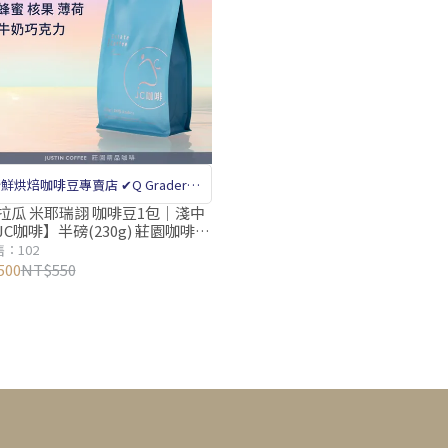
鮮烘焙咖啡豆專賣店 ✔Q Grader咖
品鑑師把關 ✔百萬級咖啡篩豆機剔除
拉瓜 米耶瑞詡 咖啡豆1包│淺中
C咖啡】半磅(230g) 莊園咖啡
瑕疵豆
烘焙
：102
500
NT$550