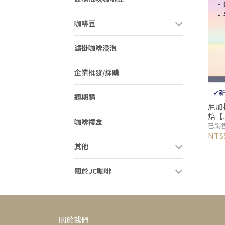
咖啡豆
濾掛咖啡浸泡
企業批發/採購
✔新
週期購
啡
尼加
焙【J
咖啡禮盒
新鮮
已銷售
NT$
其他
關於JC咖啡
關於我們