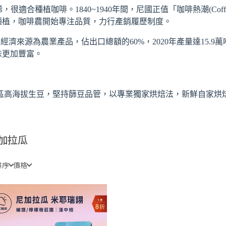
很適合種植咖啡。1840~1940年間，尼國正值「咖啡熱潮(Coff
種植，咖啡農開始專注品質，力行產銷履歷制度。
來源為農業產品，佔出口總額的60%，2020年產量達15.9萬噸
味更加豐富。
區高海拔生豆，堅持篩豆品管，以專業獨家烘焙法，新鮮自家烘
加拉瓜
排序
價格