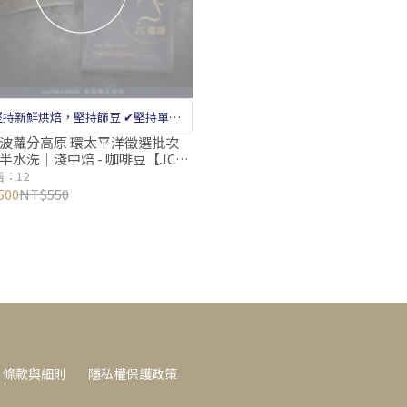
持新鮮烘焙，堅持篩豆 ✔堅持單一
莊園咖啡 ✔CQI國際咖啡品質鑑定師把關
 波蘿分高原 環太平洋徵選批次
 半水洗│淺中焙 - 咖啡豆【JC咖
莊園咖啡 新鮮烘焙
：12
500
NT$550
條款與細則
隱私權保護政策