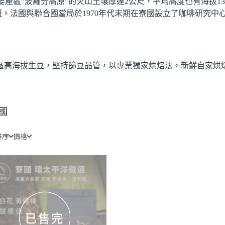
產區"波蘿分高原"的火山土壤厚達2公尺，平均高度也有海拔1
。法國與聯合國當局於1970年代末期在寮國設立了咖啡研究中
區高海拔生豆，堅持篩豆品管，以專業獨家烘焙法，新鮮自家烘
國
排序
價格