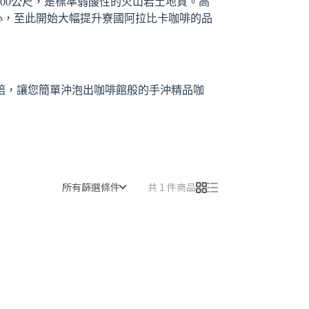
300公尺，是標準弱酸性的火山岩土地質。高
心，至此開始大幅提升寮國阿拉比卡咖啡的品
焙，讓您簡單沖泡出咖啡館般的手沖精品咖
所有篩選條件
共 1 件商品