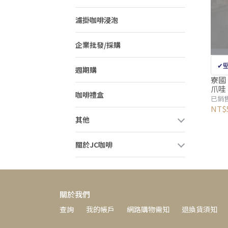
濾掛咖啡浸泡
企業批發/採購
✔堅
週期購
寮國
爪哇
咖啡禮盒
啡】
已銷售
NT$
其他
關於JC咖啡
關於我們
查詢
我的帳戶
網路購物需知
退換貨須知