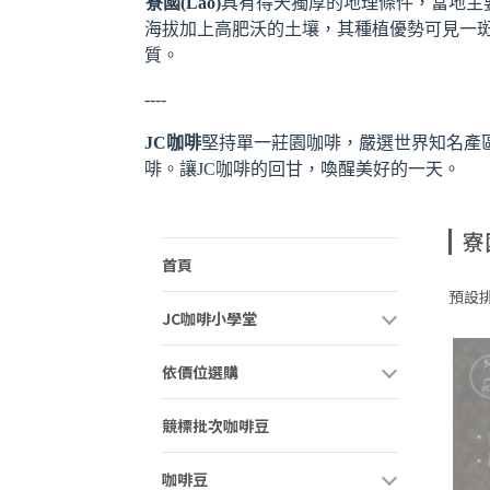
寮國(Lao)
具有得天獨厚的地理條件，當地主要
海拔加上高肥沃的土壤，其種植優勢可見一斑
質。
----
​JC咖啡
堅持單一莊園咖啡，嚴選世界知名產
啡。讓JC咖啡的回甘，喚醒美好的一天。
寮
首頁
預設
JC咖啡小學堂
依價位選購
競標批次咖啡豆
咖啡豆