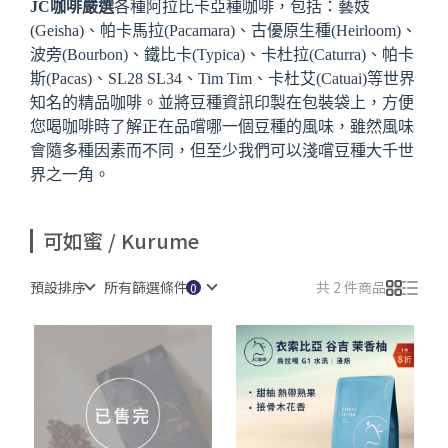
JC咖啡嚴選
各種阿拉比卡亞種咖啡，包括：藝妓
(Geisha)、帕卡馬拉(Pacamara)、古優原生種(Heirloom)、
波旁(Bourbon)、鐵比卡(Typica)、卡杜拉(Caturra)、帕卡
斯(Pacas)、SL28 SL34、Tim Tim、卡杜艾(Catuai)等世界
知名的精品咖啡。
並將豆種資訊印製在包裝袋上，方便
您喝咖啡時了解正在品嚐哪一個豆種的風味，雖然風味
會隨多種因素而不同，但至少我們可以淺嚐豆種大千世
界之一角。
可如蜜 / Kurume
預設排序
所有篩選條件
共 2 件商品