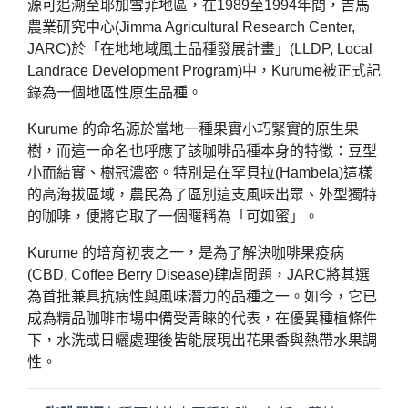
源可追溯至耶加雪菲地區，在1989至1994年間，吉馬
農業研究中心(Jimma Agricultural Research Center,
JARC)於「在地地域風土品種發展計畫」(LLDP, Local
Landrace Development Program)中，Kurume被正式記
錄為一個地區性原生品種。
Kurume 的命名源於當地一種果實小巧緊實的原生果
樹，而這一命名也呼應了該咖啡品種本身的特徵：豆型
小而結實、樹冠濃密。特別是在罕貝拉(Hambela)這樣
的高海拔區域，農民為了區別這支風味出眾、外型獨特
的咖啡，便將它取了一個暱稱為「可如蜜」。
Kurume 的培育初衷之一，是為了解決咖啡果疫病
(CBD, Coffee Berry Disease)肆虐問題，JARC將其選
為首批兼具抗病性與風味潛力的品種之一。如今，它已
成為精品咖啡市場中備受青睞的代表，在優異種植條件
下，水洗或日曬處理後皆能展現出花果香與熱帶水果調
性。