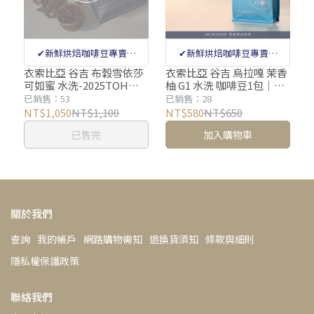
✔新鮮烘焙咖啡豆專賣店
✔新鮮烘焙咖啡豆專賣店
✔Q Grader咖啡品鑑師把關
✔Q Grader 咖啡品質鑑定師
衣索比亞 谷吉 布穀雪依莎
衣索比亞 谷吉 烏拉嘎 茉香
可如蜜 水洗-2025TOH冠
柚 G1 水洗 咖啡豆1包│淺
✔百萬級咖啡篩豆機剔除瑕
把關 ✔百萬級咖啡篩豆機剔
軍批次 咖啡豆1包│淺焙
焙【JC咖啡】半磅(230g)
已銷售：53
已銷售：28
疵豆
除瑕疵豆
【JC咖啡】1/4磅(115g)or
莊園咖啡 新鮮烘焙
NT$1,050
NT$1,100
NT$580
NT$650
半磅(230g) 莊園咖啡 新鮮
已售完
加入購物車
烘焙
關於我們
查詢
我的帳戶
網路購物需知
退換貨須知
條款與細則
隱私權保護政策
聯絡我們