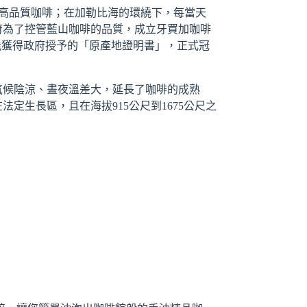
區域種植的高品質咖啡；在加勒比海的環繞下，每當天
府為了控管藍山咖啡的品質，成立牙買加咖啡
鑑定，才能獲得政府授予的「原產地證明書」，正式冠
氣候陰涼、晝夜溫差大，延長了咖啡的成熟
生長區，且在海拔915公尺到1675公尺之