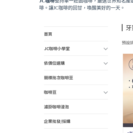
​JC咖啡
堅持單一莊園咖啡，嚴選世界知名產
啡。讓JC咖啡的回甘，喚醒美好的一天。
牙
首頁
預設
JC咖啡小學堂
依價位選購
競標批次咖啡豆
咖啡豆
濾掛咖啡浸泡
企業批發/採購