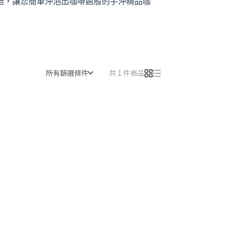
焙，讓您簡單沖泡出咖啡館般的手沖精品咖
所有篩選條件
共 1 件商品