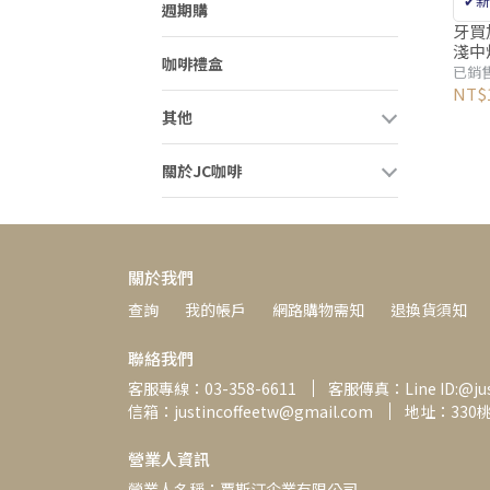
✔新
週期購
啡
牙買加
淺中焙
咖啡禮盒
磅(2
已銷售
NT$1
其他
關於JC咖啡
關於我們
查詢
我的帳戶
網路購物需知
退換貨須知
聯絡我們
客服專線：03-358-6611
客服傳真：Line ID:@just
信箱：justincoffeetw@gmail.com
地址：330
營業人資訊
營業人名稱：賈斯汀企業有限公司