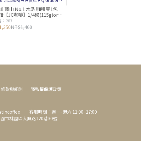
鮮烘焙咖啡豆專賣店 ✔Q Grader 咖
品質鑑定師把關 ✔百萬級咖啡篩豆機
 藍山 No.1 水洗 咖啡豆1包│
【JC咖啡】1/4磅(115g)or半
剔除瑕疵豆
30g) 莊園咖啡 新鮮烘焙
：283
,350
NT$1,400
條款與細則
隱私權保護政策
incoffee
客服時間：週一~週六 11:00~17:00
桃園市桃園區大興路120巷30號