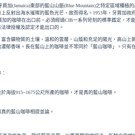
買加(Jamaica)東部的藍山山脈(Blue Mountain)之特定
上反射出海水璀璨的藍色光芒，故而得名。1953年，牙買加政
d)，簡稱CIB，牙買加的咖啡在出口前，必須經過CIB一系列苛刻的標準
有法律授權及認定才能出口的。
、富含礦物質的土壤、溫和的雲層、山蔭和充足的陽光，高山上
濃郁香味。長在藍山上的咖啡並不等同於「藍山咖啡」。只有在法定
啡：
海拔915~1675公尺所產的咖啡，才是真的藍山咖啡。
和真的藍山咖啡相提並論。