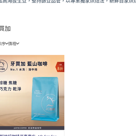
區高海拔生豆，堅持篩豆品管，以專業獨家烘焙法，新鮮自家烘
買加
排序
價格