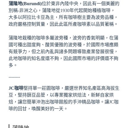
蒲隆地(Burundi)
位於東非內陸中央，因此有一個美麗的
別稱-非洲之心，蒲隆地從1930年代起開始種植咖啡，
大多以阿拉比卡豆為主，所有咖啡樹主要為波旁品種，
政府嚴格控制質量，因此此區所產咖啡素以品質著稱。
蒲隆地栽種的咖啡多屬波旁種，波旁的香氣明顯，在蒲
國可種出甜度夠、酸質優雅的波旁種，於國際市場應頗
有競爭力，但之前內亂與諸多問題導致產業發展很慢，
此地咖啡的知名度還不夠，因此國際市場的評價還不夠
多。
--------
​JC咖啡
堅持單一莊園咖啡，嚴選世界知名產區高海拔生
豆，堅持篩豆品管，以專業獨家烘焙法，新鮮自家烘
焙，讓您簡單沖泡出咖啡館般的手沖精品咖啡。讓JC咖
啡的回甘，喚醒美好的一天。
蒲隆地