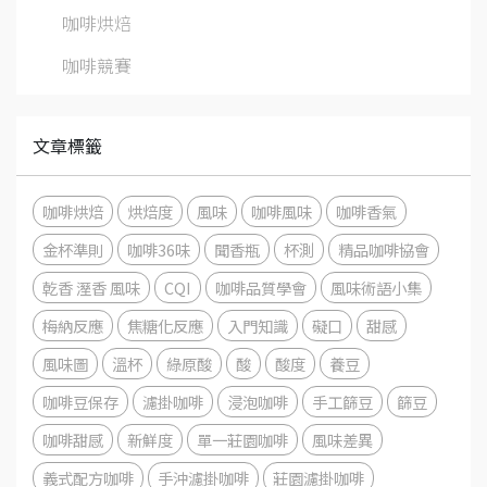
咖啡烘焙
咖啡競賽
文章標籤
咖啡烘焙
烘焙度
風味
咖啡風味
咖啡香氣
金杯準則
咖啡36味
聞香瓶
杯測
精品咖啡協會
乾香 溼香 風味
CQI
咖啡品質學會
風味術語小集
梅納反應
焦糖化反應
入門知識
礙口
甜感
風味圖
溫杯
綠原酸
酸
酸度
養豆
咖啡豆保存
濾掛咖啡
浸泡咖啡
手工篩豆
篩豆
咖啡甜感
新鮮度
單一莊園咖啡
風味差異
義式配方咖啡
手沖濾掛咖啡
莊園濾掛咖啡