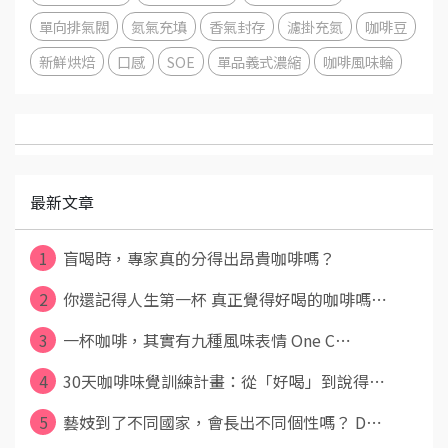
單向排氣閥
氮氣充填
香氣封存
濾掛充氮
咖啡豆
新鮮烘焙
口感
SOE
單品義式濃縮
咖啡風味輪
最新文章
1
盲喝時，專家真的分得出昂貴咖啡嗎？
2
你還記得人生第一杯 真正覺得好喝的咖啡嗎⋯
3
一杯咖啡，其實有九種風味表情 One C⋯
4
30天咖啡味覺訓練計畫：從「好喝」到說得⋯
5
藝妓到了不同國家，會長出不同個性嗎？ D⋯