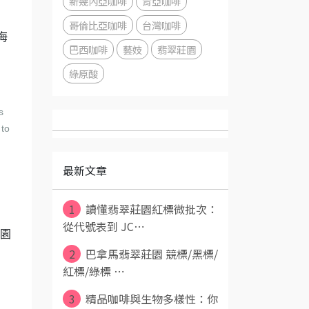
新幾內亞咖啡
肯亞咖啡
哥倫比亞咖啡
台灣咖啡
海
巴西咖啡
藝妓
翡翠莊園
綠原酸
s
 to
最新文章
1
讀懂翡翠莊園紅標微批次：
從代號表到 JC⋯
莊園
2
巴拿馬翡翠莊園 競標/黑標/
，
紅標/綠標 ⋯
3
精品咖啡與生物多樣性：你