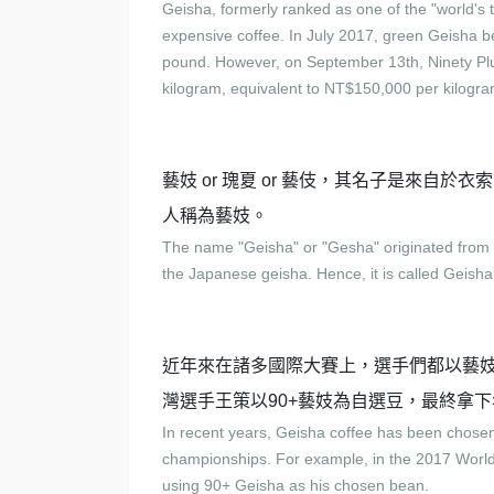
Geisha, formerly ranked as one of the "world's
expensive coffee. In July 2017, green Geisha 
pound. However, on September 13th, Ninety Plu
kilogram, equivalent to NT$150,000 per kilogr
藝妓 or 瑰夏 or 藝伎，其名子是來自於衣索
人稱為藝妓。
The name "Geisha" or "Gesha" originated from th
the Japanese geisha. Hence, it is called Geisha
近年來在諸多國際大賽上，選手們都以藝妓
灣選手王策以90+藝妓為自選豆，最終拿
In recent years, Geisha coffee has been chosen
championships. For example, in the 2017 Wor
using 90+ Geisha as his chosen bean.