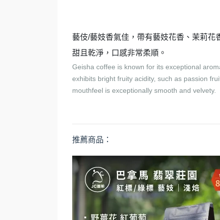
藝伎/藝妓香氣佳，帶有藝妓花香、茉莉花
甜且乾淨，口感非常柔順。
Geisha coffee is known for its exceptional aroma
exhibits bright fruity acidity, such as passion f
mouthfeel is exceptionally smooth and velvety.
推薦商品：