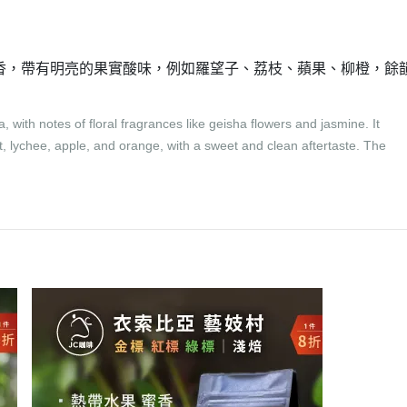
香，帶有明亮的果實酸味，例如羅望子、荔枝、蘋果、柳橙，餘
, with notes of floral fragrances like geisha flowers and jasmine. It
ruit, lychee, apple, and orange, with a sweet and clean aftertaste. The