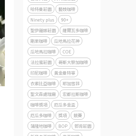
哈特曼莊園
藝妓咖啡
Ninety plus
90+
聖伊蓮娜莊園
薩爾瓦多咖啡
剛果咖啡
瓜地馬拉花神
瓜地馬拉咖啡
COE
法拉蜜莊園
哥斯大黎加咖啡
印尼咖啡
黃金曼特寧
衣索比亞咖啡
耶加雪菲
聖文森處理廠
宏都拉斯咖啡
咖啡獎項
厄瓜多金盃
厄瓜多咖啡
獎項
競賽
蒲隆地咖啡
BOP
鄧肯莊園