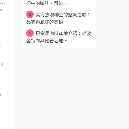
杯中的咖啡，可能⋯
ost
per
4
高海拔咖啡豆的堅韌之旅：
品質與風味的奧秘⋯
5
巴拿馬咖啡產地介紹：從波
奎特到其他著名地⋯
華
of
台