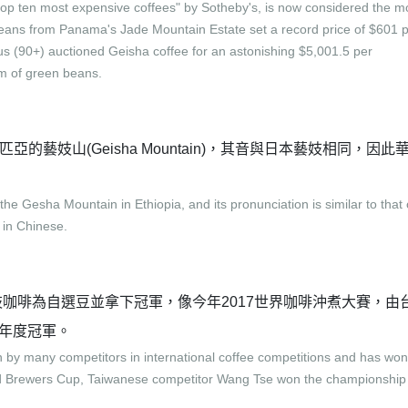
 top ten most expensive coffees" by Sotheby's, is now considered the m
beans from Panama's Jade Mountain Estate set a record price of $601 
s (90+) auctioned Geisha coffee for an astonishing $5,001.5 per
am of green beans.
匹亞的藝妓山(Geisha Mountain)，其音與日本藝妓相同，因此
e Gesha Mountain in Ethiopia, and its pronunciation is similar to that 
 in Chinese.
咖啡為自選豆並拿下冠軍，像今年2017世界咖啡沖煮大賽，由
下年度冠軍。
 by many competitors in international coffee competitions and has won
ld Brewers Cup, Taiwanese competitor Wang Tse won the championship