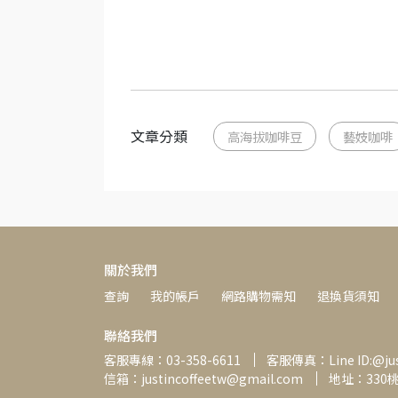
文章分類
高海拔咖啡豆
藝妓咖啡
關於我們
查詢
我的帳戶
網路購物需知
退換貨須知
聯絡我們
客服專線：03-358-6611
客服傳真：Line ID:@just
信箱：justincoffeetw@gmail.com
地址：330