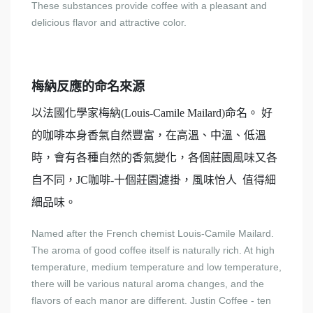
These substances provide coffee with a pleasant and
delicious flavor and attractive color.
梅納反應的命名來源
以法國化學家梅納(Louis-Camile Mailard)命名。 好
的咖啡本身香氣自然豐富，在高溫、中溫、低溫
時，會有各種自然的香氣變化，各個莊園風味又各
自不同，JC咖啡-十個莊園濾掛，風味怡人 值得細
細品味。
Named after the French chemist Louis-Camile Mailard.
The aroma of good coffee itself is naturally rich. At high
temperature, medium temperature and low temperature,
there will be various natural aroma changes, and the
flavors of each manor are different. Justin Coffee - ten