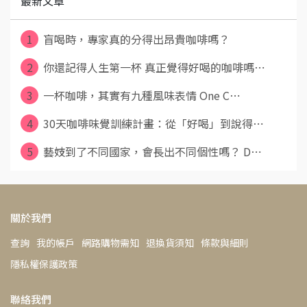
最新文章
1
盲喝時，專家真的分得出昂貴咖啡嗎？
2
你還記得人生第一杯 真正覺得好喝的咖啡嗎⋯
3
一杯咖啡，其實有九種風味表情 One C⋯
4
30天咖啡味覺訓練計畫：從「好喝」到說得⋯
5
藝妓到了不同國家，會長出不同個性嗎？ D⋯
關於我們
查詢
我的帳戶
網路購物需知
退換貨須知
條款與細則
隱私權保護政策
聯絡我們