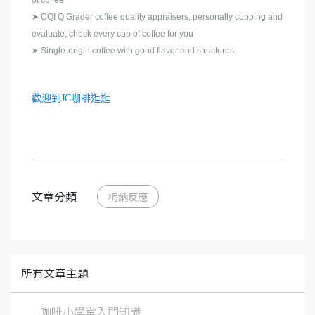
of coffee
➤ CQI Q Grader coffee quality appraisers, personally cupping and
evaluate, check every cup of coffee for you
➤ Single-origin coffee with good flavor and structures
歡迎到JC咖啡逛逛
文章分類
梅納反應
所有文章主題
咖啡小學堂入門知識