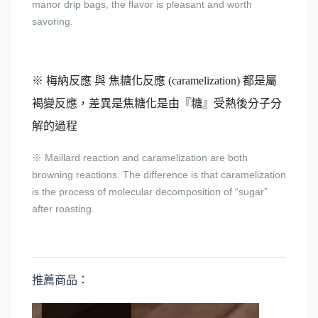
manor drip bags, the flavor is pleasant and worth
savoring.
※ 梅納反應
與 焦糖化反應 (caramelization) 都是屬
褐變反應，差異是焦糖化是由『糖』受熱後分子分
解的過程
Maillard reaction and caramelization are both
※
browning reactions. The difference is that caramelization
is the process of molecular decomposition of “sugar”
after roasting.
推薦商品：