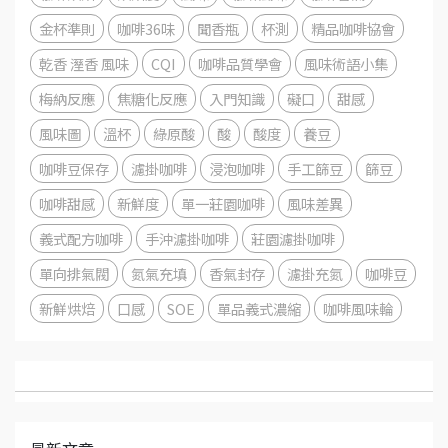
金杯準則
咖啡36味
聞香瓶
杯測
精品咖啡協會
乾香 溼香 風味
CQI
咖啡品質學會
風味術語小集
梅納反應
焦糖化反應
入門知識
礙口
甜感
風味圖
溫杯
綠原酸
酸
酸度
養豆
咖啡豆保存
濾掛咖啡
浸泡咖啡
手工篩豆
篩豆
咖啡甜感
新鮮度
單一莊園咖啡
風味差異
義式配方咖啡
手沖濾掛咖啡
莊園濾掛咖啡
單向排氣閥
氮氣充填
香氣封存
濾掛充氮
咖啡豆
新鮮烘焙
口感
SOE
單品義式濃縮
咖啡風味輪